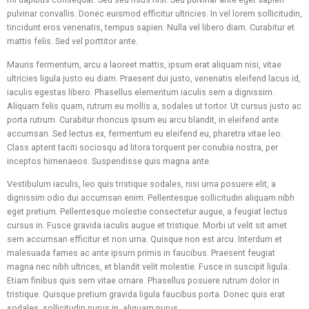
pulvinar convallis. Donec euismod efficitur ultricies. In vel lorem sollicitudin,
tincidunt eros venenatis, tempus sapien. Nulla vel libero diam. Curabitur et
mattis felis. Sed vel porttitor ante.
Mauris fermentum, arcu a laoreet mattis, ipsum erat aliquam nisi, vitae
ultricies ligula justo eu diam. Praesent dui justo, venenatis eleifend lacus id,
iaculis egestas libero. Phasellus elementum iaculis sem a dignissim.
Aliquam felis quam, rutrum eu mollis a, sodales ut tortor. Ut cursus justo ac
porta rutrum. Curabitur rhoncus ipsum eu arcu blandit, in eleifend ante
accumsan. Sed lectus ex, fermentum eu eleifend eu, pharetra vitae leo.
Class aptent taciti sociosqu ad litora torquent per conubia nostra, per
inceptos himenaeos. Suspendisse quis magna ante.
Vestibulum iaculis, leo quis tristique sodales, nisi urna posuere elit, a
dignissim odio dui accumsan enim. Pellentesque sollicitudin aliquam nibh
eget pretium. Pellentesque molestie consectetur augue, a feugiat lectus
cursus in. Fusce gravida iaculis augue et tristique. Morbi ut velit sit amet
sem accumsan efficitur et non urna. Quisque non est arcu. Interdum et
malesuada fames ac ante ipsum primis in faucibus. Praesent feugiat
magna nec nibh ultrices, et blandit velit molestie. Fusce in suscipit ligula.
Etiam finibus quis sem vitae ornare. Phasellus posuere rutrum dolor in
tristique. Quisque pretium gravida ligula faucibus porta. Donec quis erat
sodales, sollicitudin purus in, aliquam purus.