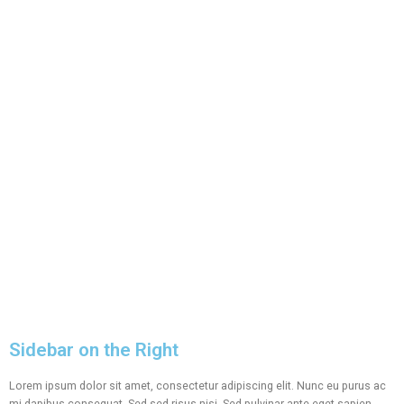
Sidebar on the Right
Lorem ipsum dolor sit amet, consectetur adipiscing elit. Nunc eu purus ac
mi dapibus consequat. Sed sed risus nisi. Sed pulvinar ante eget sapien