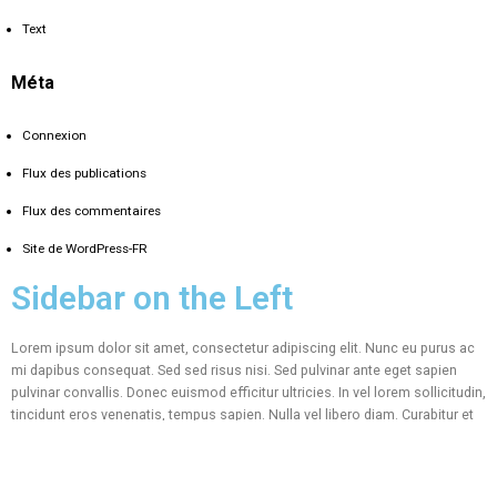
Text
Méta
Connexion
Flux des publications
Flux des commentaires
Site de WordPress-FR
Sidebar on the Left
Lorem ipsum dolor sit amet, consectetur adipiscing elit. Nunc eu purus ac
mi dapibus consequat. Sed sed risus nisi. Sed pulvinar ante eget sapien
pulvinar convallis. Donec euismod efficitur ultricies. In vel lorem sollicitudin,
tincidunt eros venenatis, tempus sapien. Nulla vel libero diam. Curabitur et
mattis felis. Sed vel porttitor ante.
Mauris fermentum, arcu a laoreet mattis, ipsum erat aliquam nisi, vitae
ultricies ligula justo eu diam. Praesent dui justo, venenatis eleifend lacus id,