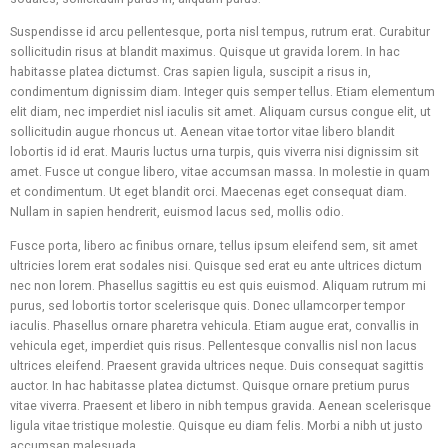
Suspendisse id arcu pellentesque, porta nisl tempus, rutrum erat. Curabitur
sollicitudin risus at blandit maximus. Quisque ut gravida lorem. In hac
habitasse platea dictumst. Cras sapien ligula, suscipit a risus in,
condimentum dignissim diam. Integer quis semper tellus. Etiam elementum
elit diam, nec imperdiet nisl iaculis sit amet. Aliquam cursus congue elit, ut
sollicitudin augue rhoncus ut. Aenean vitae tortor vitae libero blandit
lobortis id id erat. Mauris luctus urna turpis, quis viverra nisi dignissim sit
amet. Fusce ut congue libero, vitae accumsan massa. In molestie in quam
et condimentum. Ut eget blandit orci. Maecenas eget consequat diam.
Nullam in sapien hendrerit, euismod lacus sed, mollis odio.
Fusce porta, libero ac finibus ornare, tellus ipsum eleifend sem, sit amet
ultricies lorem erat sodales nisi. Quisque sed erat eu ante ultrices dictum
nec non lorem. Phasellus sagittis eu est quis euismod. Aliquam rutrum mi
purus, sed lobortis tortor scelerisque quis. Donec ullamcorper tempor
iaculis. Phasellus ornare pharetra vehicula. Etiam augue erat, convallis in
vehicula eget, imperdiet quis risus. Pellentesque convallis nisl non lacus
ultrices eleifend. Praesent gravida ultrices neque. Duis consequat sagittis
auctor. In hac habitasse platea dictumst. Quisque ornare pretium purus
vitae viverra. Praesent et libero in nibh tempus gravida. Aenean scelerisque
ligula vitae tristique molestie. Quisque eu diam felis. Morbi a nibh ut justo
accumsan malesuada.