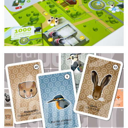
Graphisme
Illustration
Jeux
Illustration
Jeux