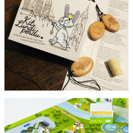
Graphisme
Illustration
Jeux