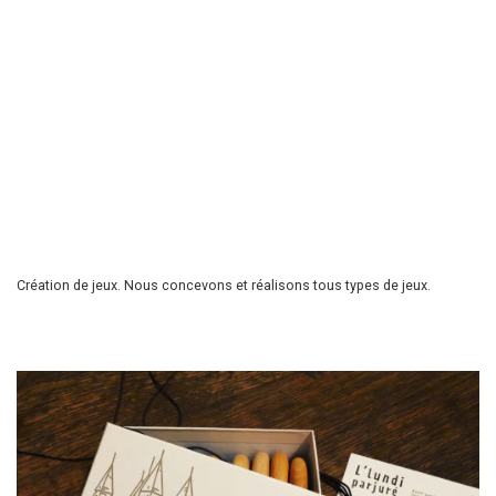
Création de jeux. Nous concevons et réalisons tous types de jeux.